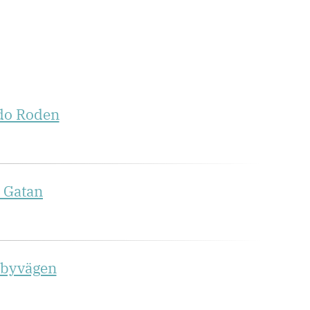
ndo Roden
a Gatan
Råbyvägen