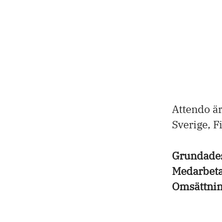
Attendo ä
Sverige, 
Grundade
Medarbet
Omsättni