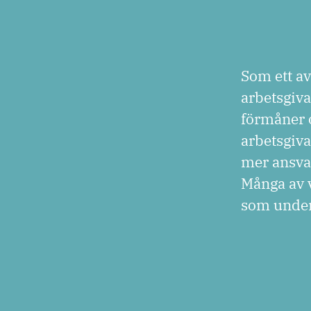
Som ett av
arbetsgiva
förmåner o
arbetsgiva
mer ansvar 
Många av 
som under