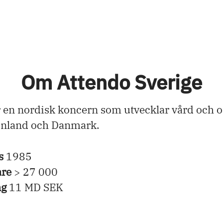
Om Attendo Sverige
r en nordisk koncern som utvecklar vård och 
Finland och Danmark.
s
1985
are
> 27 000
ng
11 MD SEK