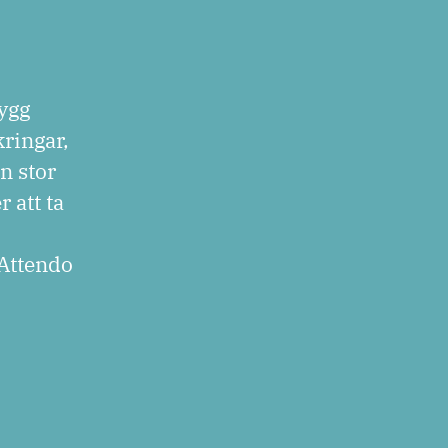
rygg
kringar,
n stor
 att ta
 Attendo