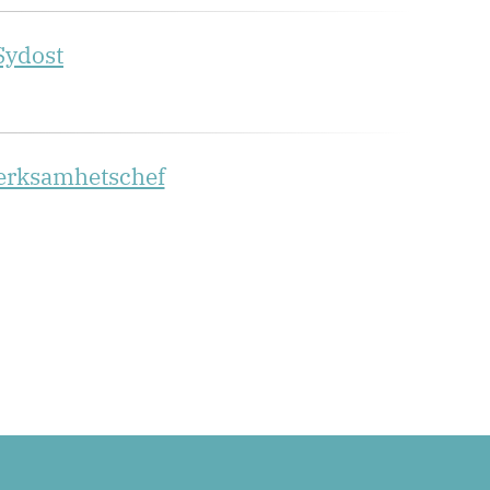
Sydost
verksamhetschef