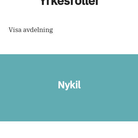
Yrkesroller
Arbetsterapeut
Visa avdelning
Nykil