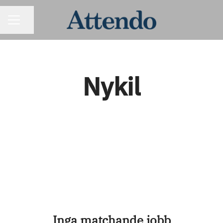
KARRIÄRMENY
Dela sidan
Nykil
Inga matchande jobb